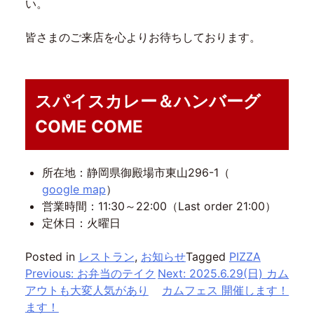
い。
皆さまのご来店を心よりお待ちしております。
スパイスカレー＆ハンバーグ
COME COME
所在地：静岡県御殿場市東山296-1（
google map
）
営業時間：11:30～22:00（Last order 21:00）
定休日：火曜日
Posted in
レストラン
,
お知らせ
Tagged
PIZZA
投
Previous:
お弁当のテイク
Next:
2025.6.29(日) カム
アウトも大変人気があり
カムフェス 開催します！
稿
ます！